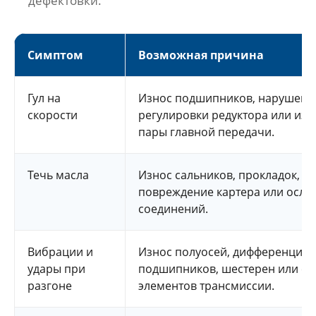
дефектовки.
Симптом
Возможная причина
Гул на
Износ подшипников, нарушени
скорости
регулировки редуктора или изн
пары главной передачи.
Течь масла
Износ сальников, прокладок, у
повреждение картера или осла
соединений.
Вибрации и
Износ полуосей, дифференциал
удары при
подшипников, шестерен или с
разгоне
элементов трансмиссии.