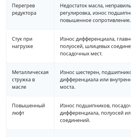
Перегрев
Недостаток масла, неправильн
редуктора
регулировка, износ подшипник
повышенное сопротивление.
Стук при
Износ дифференциала, главной
нагрузке
полуосей, шлицевых соединени
посадочных мест.
Металлическая
Износ шестерен, подшипников,
стружка в
дифференциала или внутренних
масле
моста.
Повышенный
Износ подшипников, посадочны
люфт
дифференциала, полуосей или
соединений.