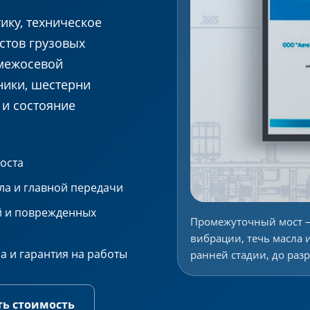
ику, техническое
стов грузовых
 межосевой
ники, шестерни
 и состояние
оста
ла и главной передачи
й и поврежденных
Промежуточный мост —
вибрации, течь масла 
а и гарантия на работы
ранней стадии, до ра
ть стоимость