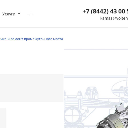
+7 (8442) 43 00 
...
Услуги
kamaz@volteh
+7 (8442) 43 00 5
г. Волгоград, ул. Мотор
тика и ремонт промежуточного моста
40
Пн-Вс: 8:00-21:00
Нет
Выходной
kamaz@volteh.ru
+7 (909) 377 72 8
г. Котельниково, ул.
Северная, дом 5
Пн-Вс: 08:00-21:00
Нет
Выходной
ktl-buh@volteh.ru