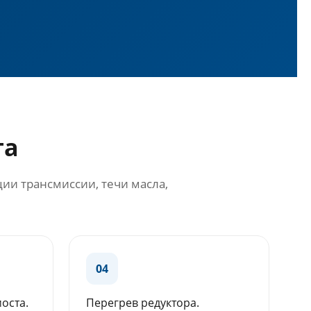
та
ии трансмиссии, течи масла,
04
моста.
Перегрев редуктора.