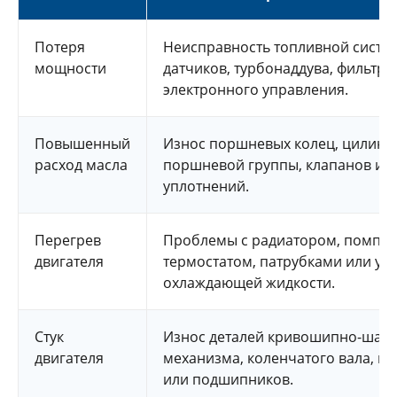
Потеря
Неисправность топливной систе
мощности
датчиков, турбонаддува, фильтро
электронного управления.
Повышенный
Износ поршневых колец, цилинд
расход масла
поршневой группы, клапанов ил
уплотнений.
Перегрев
Проблемы с радиатором, помпой
двигателя
термостатом, патрубками или ут
охлаждающей жидкости.
Стук
Износ деталей кривошипно-шату
двигателя
механизма, коленчатого вала, в
или подшипников.