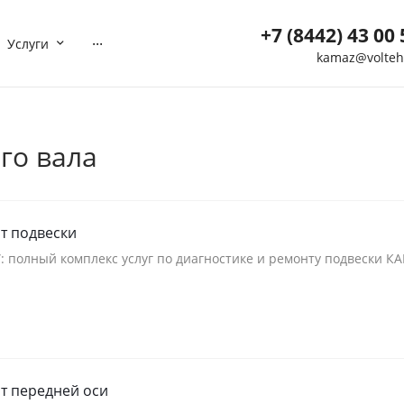
+7 (8442) 43 00 
...
Услуги
kamaz@volteh
+7 (8442) 43 00 5
г. Волгоград, ул. Мотор
40
го вала
Пн-Вс: 8:00-21:00
Нет
Выходной
kamaz@volteh.ru
+7 (909) 377 72 8
т подвески
г. Котельниково, ул.
: полный комплекс услуг по диагностике и ремонту подвески К
Северная, дом 5
Пн-Вс: 08:00-21:00
Нет
Выходной
ktl-buh@volteh.ru
т передней оси