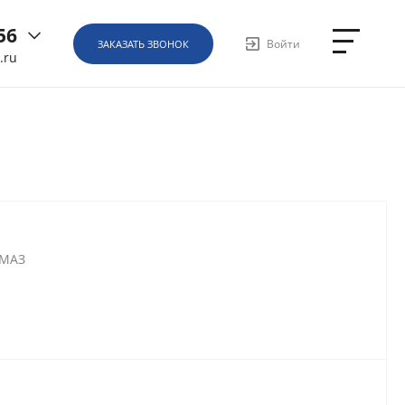
56
Войти
ЗАКАЗАТЬ ЗВОНОК
.ru
6
ная, д.
1
АМАЗ