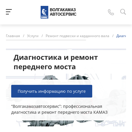
ВОЛГАКАМАЗ
АВТОСЕРВИС
Главная
/
Услуги
/
Ремонт подвески и карданного вала
/
Диагност
Диагностика и ремонт
переднего моста
Получить информацию по услуге
“Волгакамазавтосервис”: профессиональная
диагностика и ремонт переднего моста КАМАЗ