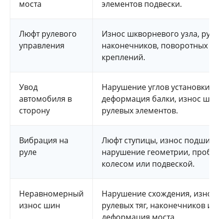
моста
элементов подвески.
Люфт рулевого
Износ шкворневого узла, руле
управления
наконечников, поворотных ку
креплений.
Увод
Нарушение углов установки ко
автомобиля в
деформация балки, износ шин
сторону
рулевых элементов.
Вибрация на
Люфт ступицы, износ подшипн
руле
нарушение геометрии, пробл
колесом или подвеской.
Неравномерный
Нарушение схождения, износ
износ шин
рулевых тяг, наконечников ил
деформация моста.