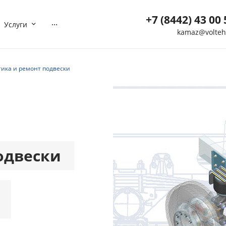
+7 (8442) 43 00 
...
Услуги
kamaz@volteh
+7 (8442) 43 00 5
г. Волгоград, ул. Мотор
ика и ремонт подвески
40
Пн-Вс: 8:00-21:00
Нет
Выходной
kamaz@volteh.ru
+7 (909) 377 72 8
г. Котельниково, ул.
Северная, дом 5
одвески
Пн-Вс: 08:00-21:00
Нет
Выходной
ktl-buh@volteh.ru