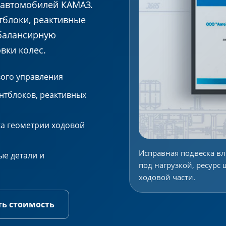
 автомобилей КАМАЗ.
тблоки, реактивные
 балансирную
вки колес.
вого управления
ентблоков, реактивных
ка геометрии ходовой
Исправная подвеска вл
ые детали и
под нагрузкой, ресурс
ходовой части.
ть стоимость