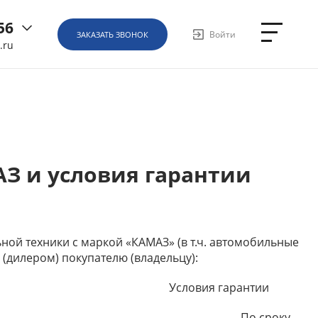
56
Войти
ЗАКАЗАТЬ ЗВОНОК
.ru
6
ная, д.
З и условия гарантии
1
й техники с маркой «КАМАЗ» (в т.ч. автомобильные
(дилером) покупателю (владельцу):
Условия гарантии
По сроку