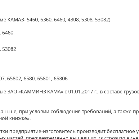
 КАМАЗ- 5460, 6360, 6460, 4308, 5308, 53082)
 6460.
, 53082
, 65802, 6580, 65801, 65806
е ЗАО «КАММИНЗ КАМА» с 01.01.2017 г., в составе груз
т раньше, при условии соблюдения требований, а также п
ной книжке».
отки предприятие-изготовитель производит бесплатное
ных частей, преждевременно вышедших из строя по вине