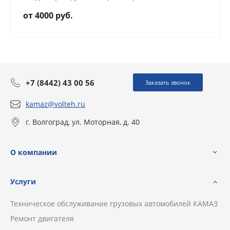
позволяет продлить срок службы автомобиля и
от 4000 руб.
повысить его коммерческую привлекательность.
+7 (8442) 43 00 56
Заказать звонок
kamaz@volteh.ru
г. Волгоград, ул. Моторная, д. 40
О компании
Услуги
Техническое обслуживание грузовых автомобилей КАМАЗ
Ремонт двигателя